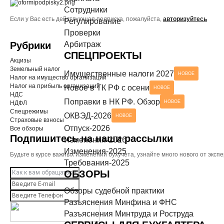
Сотрудники
Разъяснения Минтруда и Роструда
НОВОЕ
Если у Вас есть действующая подписка, пожалуйста,
авторизуйтесь
СЕРВИСЫ ДЛЯ БУХГАЛТЕРА
Регулирование
Проверки
Чек-листы
Рубрики
Арбитраж
СПЕЦПРОЕКТЫ
Акцизы
Земельный налог
Имущественные налоги 2027
НОВОЕ
Налог на имущество организаций
Налог на прибыль организаций
Новое в ТК РФ с осени
НОВОЕ
НДС
Поправки в НК РФ. Обзор
НОВОЕ
НДФЛ
Спецрежимы
ОКВЭД-2026
НОВОЕ
Страховые взносы
Отпуск-2026
Все обзоры
Подпишитесь на наши рассылки
Изменения-2026
Изменения-2025
Будьте в курсе важных изменений бухучета, узнайте много нового от эк
Требования-2025
ОБЗОРЫ
Обзоры судебной практики
Разъяснения Минфина и ФНС
Разъяснения Минтруда и Роструда