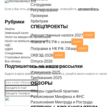
Сотрудники
Разъяснения Минтруда и Роструда
НОВОЕ
Если у Вас есть действующая подписка, пожалуйста,
авторизуйтесь
СЕРВИСЫ ДЛЯ БУХГАЛТЕРА
Регулирование
Проверки
Чек-листы
Рубрики
Арбитраж
СПЕЦПРОЕКТЫ
Акцизы
Земельный налог
Имущественные налоги 2027
НОВОЕ
Налог на имущество организаций
Налог на прибыль организаций
Новое в ТК РФ с осени
НОВОЕ
НДС
Поправки в НК РФ. Обзор
НОВОЕ
НДФЛ
Спецрежимы
ОКВЭД-2026
НОВОЕ
Страховые взносы
Отпуск-2026
Все обзоры
Подпишитесь на наши рассылки
Изменения-2026
Изменения-2025
Будьте в курсе важных изменений бухучета, узнайте много нового от эк
Требования-2025
ОБЗОРЫ
Обзоры судебной практики
Разъяснения Минфина и ФНС
Разъяснения Минтруда и Роструда