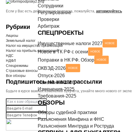
Сотрудники
Разъяснения Минтруда и Роструда
НОВОЕ
Если у Вас есть действующая подписка, пожалуйста,
авторизуйтесь
СЕРВИСЫ ДЛЯ БУХГАЛТЕРА
Регулирование
Проверки
Чек-листы
Рубрики
Арбитраж
СПЕЦПРОЕКТЫ
Акцизы
Земельный налог
Имущественные налоги 2027
НОВОЕ
Налог на имущество организаций
Налог на прибыль организаций
Новое в ТК РФ с осени
НОВОЕ
НДС
Поправки в НК РФ. Обзор
НОВОЕ
НДФЛ
Спецрежимы
ОКВЭД-2026
НОВОЕ
Страховые взносы
Отпуск-2026
Все обзоры
Подпишитесь на наши рассылки
Изменения-2026
Изменения-2025
Будьте в курсе важных изменений бухучета, узнайте много нового от эк
Требования-2025
ОБЗОРЫ
Обзоры судебной практики
Разъяснения Минфина и ФНС
Разъяснения Минтруда и Роструда