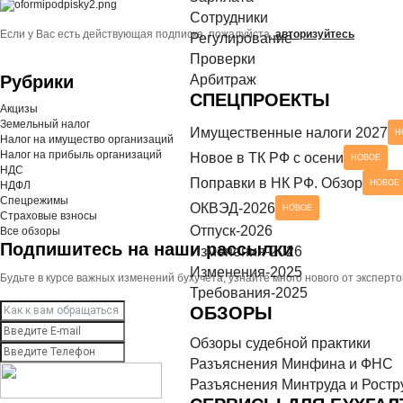
Сотрудники
азъяснения Минтруда и Роструда
НОВОЕ
Если у Вас есть действующая подписка, пожалуйста,
авторизуйтесь
СЕРВИСЫ ДЛЯ БУХГАЛТЕРА
Регулирование
Проверки
ек-листы
Рубрики
Арбитраж
СПЕЦПРОЕКТЫ
Акцизы
Земельный налог
Имущественные налоги 2027
Н
Налог на имущество организаций
Налог на прибыль организаций
Новое в ТК РФ с осени
НОВОЕ
НДС
Поправки в НК РФ. Обзор
НОВОЕ
НДФЛ
Спецрежимы
ОКВЭД-2026
НОВОЕ
Страховые взносы
Отпуск-2026
Все обзоры
Подпишитесь на наши рассылки
Изменения-2026
Изменения-2025
Будьте в курсе важных изменений бухучета, узнайте много нового от экспер
Требования-2025
ОБЗОРЫ
Обзоры судебной практики
Разъяснения Минфина и ФНС
Разъяснения Минтруда и Ростр