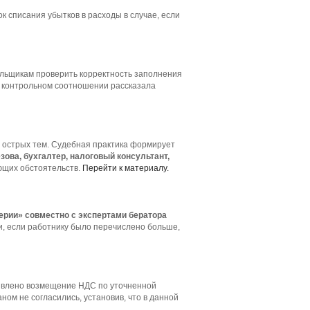
 списания убытков в расходы в случае, если
льщикам проверить корректность заполнения
ом контрольном соотношении рассказала
 острых тем. Судебная практика формирует
зова, бухгалтер, налоговый консультант,
ющих обстоятельств.
Перейти к материалу.
ерии» совместно с экспертами бератора
и, если работнику было перечислено больше,
заявлено возмещение НДС по уточненной
ом не согласились, установив, что в данной