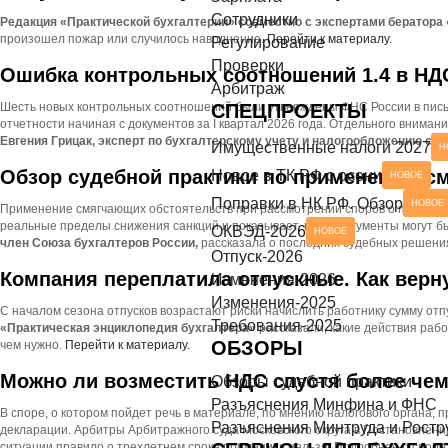
Сотрудники
азъяснения Минтруда и Роструда
НОВОЕ
Редакция «Практической бухгалтерии» совместно с экспертами бератора
произошел пожар или случилось наводнение.
Перейти к материалу.
СЕРВИСЫ ДЛЯ БУХГАЛТЕРА
Регулирование
Проверки
Ошибка контрольных соотношений 1.4 в НДС
ек-листы
Арбитраж
Шесть новых контрольных соотношений были утверждены ФНС России в пись
СПЕЦПРОЕКТЫ
отчетности начиная с документов за I квартал 2026 года. Отдельного вним
Евгения Грицак, эксперт по бухгалтерскому учету и налогообложению сай
Имущественные налоги 2027
Н
Обзор судебной практики по применению с
Новое в ТК РФ с осени
НОВОЕ
Поправки в НК РФ. Обзор
НОВОЕ
Применение смягчающих обстоятельств при рассмотрении споров о привлече
реальные пределы снижения санкций и показывает, какие аргументы могут б
ОКВЭД-2026
НОВОЕ
член Союза бухгалтеров России,
рассказала о последних судебных решения
Отпуск-2026
Компания переплатила отпускные. Как верн
Изменения-2026
Изменения-2025
С началом сезона отпусков возрастают риски начислить работнику сумму от
Требования-2025
«Практическая энциклопедия бухгалтера»
рассказали, какие действия раб
ОБЗОРЫ
чем нужно.
Перейти к материалу.
Можно ли возместить НДС спустя более чем
Обзоры судебной практики
Разъяснения Минфина и ФНС
В споре, о котором пойдет речь в материале, по мнению налогового органа
Разъяснения Минтруда и Ростр
декларации. Арбитры Арбитражного суда Московского округа в Постановлении
ситуации правило о трехлетнем сроке применить нельзя. Подробнее о споре