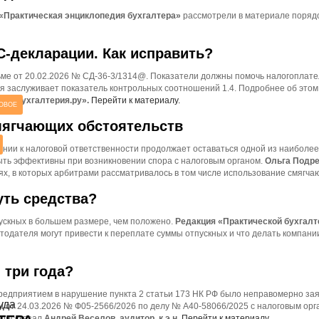
 «Практическая энциклопедия бухгалтера»
рассмотрели в материале порядок
-декларации. Как исправить?
ме от 20.02.2026 № СД-36-3/1314@. Показатели должны помочь налогоплате
ания заслуживает показатель контрольных соотношений 1.4. Подробнее об эт
та «Бухгалтерия.ру».
Перейти к материалу.
ОВОЕ
мягчающих обстоятельств
нии к налоговой ответственности продолжает оставаться одной из наиболее
ыть эффективны при возникновении спора с налоговым органом.
Ольга Подре
х, в которых арбитрами рассматривалось в том числе использование смягча
уть средства?
пускных в большем размере, чем положено.
Редакция «Практической бухгалт
отодателя могут привести к переплате суммы отпускных и что делать компани
 три года?
, предприятием в нарушение пункта 2 статьи 173 НК РФ было неправомерно 
уда
 от 24.03.2026 № Ф05-2566/2026 по делу № А40-58066/2025 с налоговым орган
 рассказал
Андрей Веселов, аудитор, к.э.н.
Перейти к материалу.