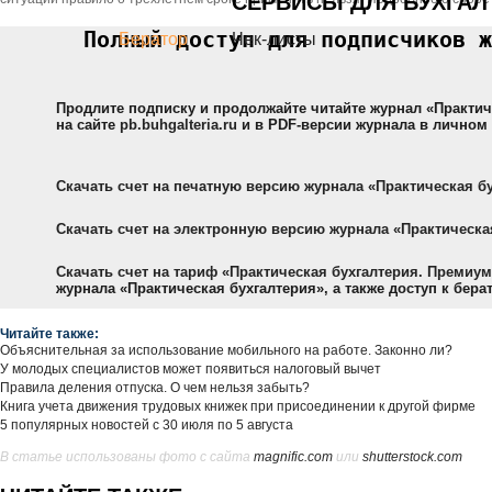
СЕРВИСЫ ДЛЯ БУХГАЛ
Полный доступ для подписчиков ж
Бератор
Чек-листы
Продлите подписку и продолжайте читайте журнал «Практич
на сайте
pb.buhgalteria.ru
и в PDF-версии журнала в личном 
Скачать счет на печатную версию журнала «Практическая б
Скачать счет на электронную версию журнала «Практическа
Скачать счет на тариф «Практическая бухгалтерия. Премиум
журнала «Практическая бухгалтерия», а также доступ к бера
Читайте также:
Объяснительная за использование мобильного на работе. Законно ли?
У молодых специалистов может появиться налоговый вычет
Правила деления отпуска. О чем нельзя забыть?
Книга учета движения трудовых книжек при присоединении к другой фирме
5 популярных новостей с 30 июля по 5 августа
В статье использованы фото с сайта
magnific.com
или
shutterstock.com