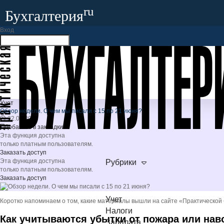
ru
Бухгалтерия
Вход
ru
Бухгалтерия
Запомнить меня
Забыли свой пароль?
ератор
+7
Войти
Регистрация
чет
Бухгалтерия
.ru
алоги
арплата
Учет
отрудники
Обзор недели. О чем мы писали с 15 по 21 июня?
егулирование
22.06.2026
роверки
Добавить в закладки
рбитраж
Эта функция доступна
СПЕЦПРОЕКТЫ
только платным пользователям.
Заказать доступ
зменения-2025
Эта функция доступна
Рубрики
ребования-2025
только платным пользователям.
Заказать доступ
алоговый кодекс-2026
НОВОЕ
ОБЗОРЫ
Учет
Коротко напоминаем о том, какие материалы вышли на сайте «Практической 
бзоры судебной практики
Налоги
Как учитываются убытки от пожара или на
азъяснения Минфина и ФНС
НОВОЕ
Зарплата