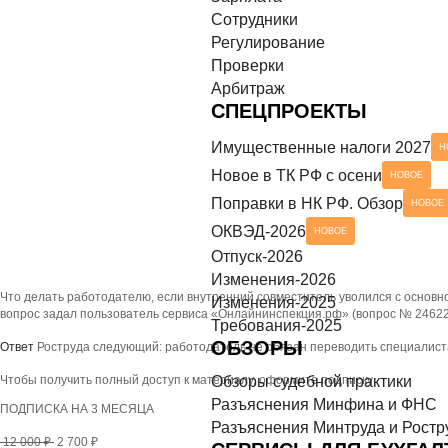
Сотрудники
азъяснения Минтруда и Роструда
НОВОЕ
СЕРВИСЫ ДЛЯ БУХГАЛТЕРА
Регулирование
Проверки
ек-листы
Арбитраж
СПЕЦПРОЕКТЫ
Имущественные налоги 2027
Н
Новое в ТК РФ с осени
НОВОЕ
Поправки в НК РФ. Обзор
НОВОЕ
ОКВЭД-2026
НОВОЕ
Отпуск-2026
Изменения-2026
Что делать работодателю, если внутренний совместитель уволился с основн
Изменения-2025
вопрос задал пользователь сервиса «Онлайнинспекция.рф» (вопрос № 246227
Требования-2025
ОБЗОРЫ
Ответ
Роструда следующий: работодатель не обязан переводить специалиста на
Чтобы получить полный доступ к материалу, оформите подписку
Обзоры судебной практики
Разъяснения Минфина и ФНС
ПОДПИСКА НА 3 МЕСЯЦА
Разъяснения Минтруда и Ростр
12 000 ₽
2 700 ₽