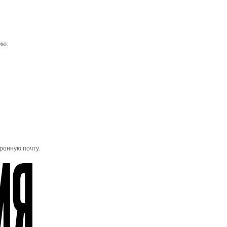
ию.
ронную почту.