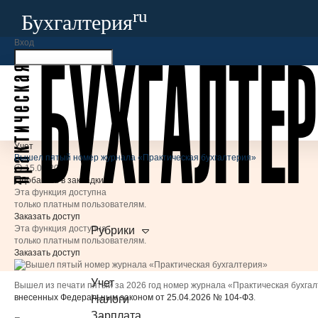
ru
Бухгалтерия
Вход
×
ru
Бухгалтерия
Запомнить меня
Забыли свой пароль?
Бератор
+7
Войти
Регистрация
Учет
Бухгалтерия
.ru
Налоги
Зарплата
Учет
Сотрудники
Вышел пятый номер журнала «Практическая бухгалтерия»
Регулирование
15.05.2026
Проверки
Добавить в закладки
Арбитраж
Эта функция доступна
СПЕЦПРОЕКТЫ
только платным пользователям.
Заказать доступ
Изменения-2025
Эта функция доступна
Рубрики
Требования-2025
только платным пользователям.
Заказать доступ
Налоговый кодекс-2026
НОВОЕ
ОБЗОРЫ
Учет
Вышел из печати пятый за 2026 год номер журнала «Практическая бухгал
Обзоры судебной практики
внесенных Федеральным законом от 25.04.2026 № 104-ФЗ
.
Налоги
Разъяснения Минфина и ФНС
НОВОЕ
Зарплата