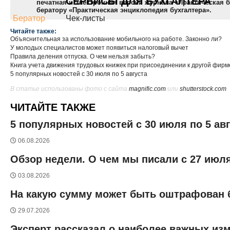
СЕРВИСЫ ДЛЯ БУХГАЛТЕРА
печатная и электронная версии журнала «Практическая бу
бератору «Практическая энциклопедия бухгалтера».
Бератор
Чек-листы
Читайте также:
Объяснительная за использование мобильного на работе. Законно ли?
У молодых специалистов может появиться налоговый вычет
Правила деления отпуска. О чем нельзя забыть?
Книга учета движения трудовых книжек при присоединении к другой фирм
5 популярных новостей с 30 июля по 5 августа
В статье использованы фото с сайта
magnific.com
или
shutterstock.com
ЧИТАЙТЕ ТАКЖЕ
5 популярных новостей с 30 июля по 5 ав
06.08.2026
Обзор недели. О чем мы писали с 27 июля
03.08.2026
На какую сумму может быть оштрафован б
29.07.2026
Эксперт рассказал о наиболее важных изм