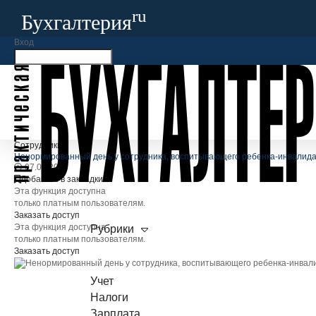
ru
Бухгалтерия
Вход
×
ru
Бухгалтерия
Запомнить меня
Забыли свой пароль?
Бератор
+7
Войти
Регистрация
Учет
Бухгалтерия
.ru
Налоги
Зарплата
Сотрудники
Сотрудники
Ненормированный день у сотрудника, воспитывающего ребенка-инвалид
Регулирование
07.07.2026
Проверки
Добавить в закладки
Арбитраж
Эта функция доступна
СПЕЦПРОЕКТЫ
только платным пользователям.
Заказать доступ
Изменения-2025
Эта функция доступна
Рубрики
Требования-2025
только платным пользователям.
Заказать доступ
Налоговый кодекс-2026
НОВОЕ
ОБЗОРЫ
Учет
Обзоры судебной практики
Налоги
Разъяснения Минфина и ФНС
НОВОЕ
Зарплата