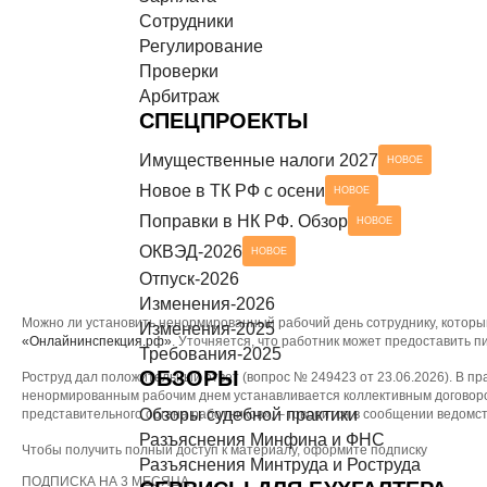
Сотрудники
Разъяснения Минтруда и Роструда
НОВОЕ
СЕРВИСЫ ДЛЯ БУХГАЛТЕРА
Регулирование
Проверки
Чек-листы
Арбитраж
СПЕЦПРОЕКТЫ
Имущественные налоги 2027
НОВОЕ
Новое в ТК РФ с осени
НОВОЕ
Поправки в НК РФ. Обзор
НОВОЕ
ОКВЭД-2026
НОВОЕ
Отпуск-2026
Изменения-2026
Можно ли установить ненормированный рабочий день сотруднику, которы
Изменения-2025
«Онлайнинспекция.рф»
. Уточняется, что работник может предоставить п
Требования-2025
ОБЗОРЫ
Роструд дал положительный ответ (вопрос № 249423 от 23.06.2026). В п
ненормированным рабочим днем устанавливается коллективным договор
Обзоры судебной практики
представительного органа работников», – говорится в сообщении ведомс
Разъяснения Минфина и ФНС
Чтобы получить полный доступ к материалу, оформите подписку
Разъяснения Минтруда и Роструда
ПОДПИСКА НА 3 МЕСЯЦА