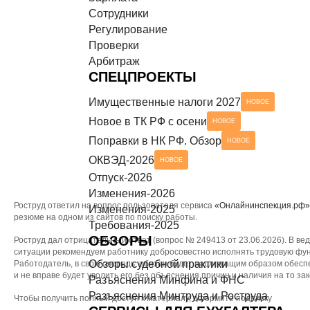
Сотрудники
Разъяснения Минтруда и Роструда
НОВОЕ
СЕРВИСЫ ДЛЯ БУХГАЛТЕРА
Регулирование
Проверки
Чек-листы
Арбитраж
СПЕЦПРОЕКТЫ
Имущественные налоги 2027
НОВОЕ
Новое в ТК РФ с осени
НОВОЕ
Поправки в НК РФ. Обзор
НОВОЕ
ОКВЭД-2026
НОВОЕ
Отпуск-2026
Изменения-2026
Роструд ответил на вопрос пользователя сервиса
«Онлайнинспекция.рф»
Изменения-2025
резюме на одном из сайтов по поиску работы.
Требования-2025
ОБЗОРЫ
Роструд дал отрицательный ответ (вопрос № 249413 от 23.06.2026). В ве
ситуации рекомендуем работнику добросовестно исполнять трудовую фун
Обзоры судебной практики
Работодатель, в свою очередь, обязан будет надлежащим образом обеспе
и не вправе будет уволить его без объяснения причин и наличия на то з
Разъяснения Минфина и ФНС
Разъяснения Минтруда и Роструда
Чтобы получить полный доступ к материалу, оформите подписку