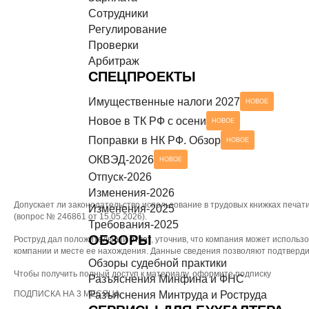
Сотрудники
Разъяснения Минтруда и Роструда
НОВОЕ
СЕРВИСЫ ДЛЯ БУХГАЛТЕРА
Регулирование
Проверки
Чек-листы
Арбитраж
СПЕЦПРОЕКТЫ
Имущественные налоги 2027
НОВОЕ
Новое в ТК РФ с осени
НОВОЕ
Поправки в НК РФ. Обзор
НОВОЕ
ОКВЭД-2026
НОВОЕ
Отпуск-2026
Изменения-2026
Допускает ли законодательство использование в трудовых книжках печат
Изменения-2025
(вопрос № 246861 от 15.05.2026).
Требования-2025
ОБЗОРЫ
Роструд дал положительный
ответ
, уточнив, что компания может использ
компании и месте ее нахождения. Данные сведения позволяют подтверди
Обзоры судебной практики
Чтобы получить полный доступ к материалу, оформите подписку
Разъяснения Минфина и ФНС
ПОДПИСКА НА 3 МЕСЯЦА
Разъяснения Минтруда и Роструда