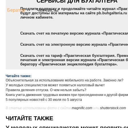
СЕРВИСЫ ДЛЯ БУХГАЛТЕРА
Продлите подписку и продолжайте читайте журнал «Прак
Бератор
Чек-листы
будут доступны все материалы на сайте
pb.buhgalteria.ru
личном кабинете.
Скачать счет на печатную версию журнала «Практическа
Скачать счет на электронную версию журнала «Практиче
Скачать счет на тариф «Практическая бухгалтерия. Прем
печатная и электронная версии журнала «Практическая бу
бератору «Практическая энциклопедия бухгалтера».
Читайте также:
Объяснительная за использование мобильного на работе. Законно ли?
У молодых специалистов может появиться налоговый вычет
Правила деления отпуска. О чем нельзя забыть?
Книга учета движения трудовых книжек при присоединении к другой фирм
5 популярных новостей с 30 июля по 5 августа
В статье использованы фото с сайта
magnific.com
или
shutterstock.com
ЧИТАЙТЕ ТАКЖЕ
У молодых специалистов может появитьс