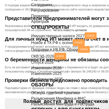
Сотрудники
Разъяснения Минтруда и Роструда
НОВОЕ
О порядке корректного указания адреса юридического лица в заявлении
сообщении от 06.05.2026, опубликованном на сайте налогового ведомства
СЕРВИСЫ ДЛЯ БУХГАЛТЕРА
Регулирование
Проверки
Представители предпринимателей могут з
Чек-листы
Арбитраж
Реализована возможность для представителей ИП входить по довереннос
СПЕЦПРОЕКТЫ
пользователей ЛК не ограничено.
Читать новость целиком.
Имущественные налоги 2027
НОВОЕ
Для личных нужд ИП может иметь счет в
Новое в ТК РФ с осени
НОВОЕ
У предпринимателей может возникнуть вопрос: имеет ли право ИП прим
Поправки в НК РФ. Обзор
НОВОЕ
счета в кредитных организациях, не включенных в реестр уполномоченны
ОКВЭД-2026
НОВОЕ
О беременности женщины не обязаны со
Отпуск-2026
Есть ли регламент уведомления компании о беременности и будет ли дос
Изменения-2026
пользователь сервиса «Онлайнинспекция.рф» (вопрос № 246240 от 06.05
Изменения-2025
Требования-2025
Проверки бизнеса предложено проводить
ОБЗОРЫ
Парламентарии от фракции «Новые люди» во главе с вице-спикером Вла
экономического развития РФ, предложение проводить проверки бизнеса 
Обзоры судебной практики
Разъяснения Минфина и ФНС
Полный доступ для подписчиков
Разъяснения Минтруда и Роструда