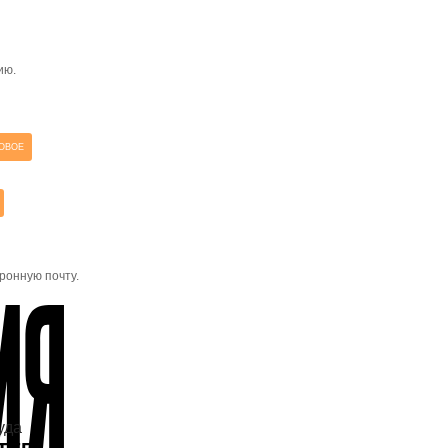
ию.
ОВОЕ
ронную почту.
уда