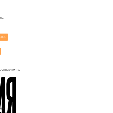
ию.
ОВОЕ
ронную почту.
уда