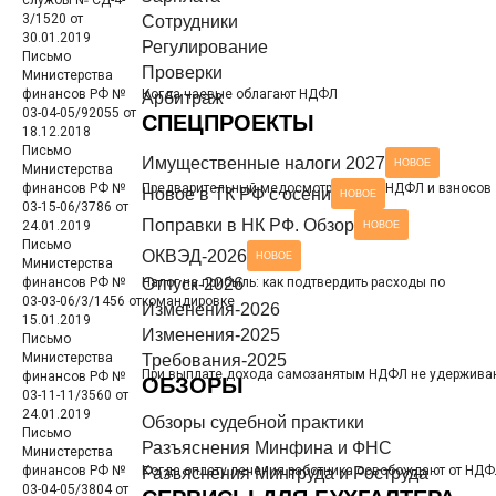
службы № СД-4-
3/1520 от
Сотрудники
Разъяснения Минтруда и Роструда
НОВОЕ
30.01.2019
СЕРВИСЫ ДЛЯ БУХГАЛТЕРА
Регулирование
Письмо
Проверки
Министерства
Чек-листы
финансов РФ №
Когда чаевые облагают НДФЛ
Арбитраж
03-04-05/92055 от
СПЕЦПРОЕКТЫ
18.12.2018
Письмо
Имущественные налоги 2027
НОВОЕ
Министерства
финансов РФ №
Предварительный медосмотр: уплата НДФЛ и взносов
Новое в ТК РФ с осени
НОВОЕ
03-15-06/3786 от
Поправки в НК РФ. Обзор
24.01.2019
НОВОЕ
Письмо
ОКВЭД-2026
НОВОЕ
Министерства
финансов РФ №
Налог на прибыль: как подтвердить расходы по
Отпуск-2026
03-03-06/3/1456 от
командировке
Изменения-2026
15.01.2019
Изменения-2025
Письмо
Министерства
Требования-2025
При выплате дохода самозанятым НДФЛ не удержива
финансов РФ №
ОБЗОРЫ
03-11-11/3560 от
24.01.2019
Обзоры судебной практики
Письмо
Разъяснения Минфина и ФНС
Министерства
финансов РФ №
Когда оплату лечения работника освобождают от НД
Разъяснения Минтруда и Роструда
03-04-05/3804 от