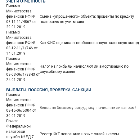
УЧЕТ И ОТЧЕТНОСТЬ
Письмо
Министерства
финансов РФ №
Смена «упрощенного» объекта: проценты по кредиту
03-11-11/4867 от
полностью не учитывают
29.01.2019
Письмо
Министерства
финансов РФ №
Как ФНС оценивает необоснованную налоговую выгод
03-12-11/1/746 от
14.01.2019
Письмо
Министерства
Налог на прибыль: начисляют ли амортизацию по
финансов РФ №
служебному жилью
03-03-06/1/3843 от
24.01.2019
ВЫПЛАТЫ, ПОСОБИЯ, ПРОВЕРКИ, САНКЦИИ
Письмо
Министерства
финансов РФ №
Выплаты бывшему сотруднику: начислять ли взносы?
03-15-06/5304 от
30.01.2019
Приказ
Федеральной
налоговой
Реестр ККТ пополнили новые онлайн-кассы
службы № ЕД-7-