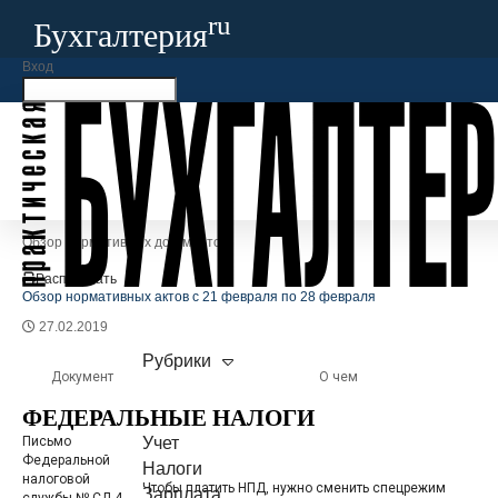
ru
Бухгалтерия
Вход
×
ru
Бухгалтерия
Запомнить меня
Забыли свой пароль?
Бератор
+7
Войти
Регистрация
Учет
Бухгалтерия
.ru
Налоги
Зарплата
Обзор нормативных документов
Сотрудники
Регулирование
Распечатать
Проверки
Обзор нормативных актов с 21 февраля по 28 февраля
Арбитраж
СПЕЦПРОЕКТЫ
27.02.2019
Изменения-2025
Рубрики
Требования-2025
Документ
О чем
Налоговый кодекс-2026
НОВОЕ
ФЕДЕРАЛЬНЫЕ НАЛОГИ
ОБЗОРЫ
Письмо
Учет
Федеральной
Обзоры судебной практики
Налоги
налоговой
Разъяснения Минфина и ФНС
Чтобы платить НПД, нужно сменить спецрежим
НОВОЕ
Зарплата