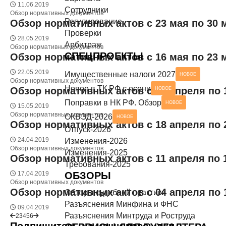
11.06.2019
Сотрудники
Разъяснения Минтруда и Роструда
НОВОЕ
Обзор нормативных документов
СЕРВИСЫ ДЛЯ БУХГАЛТЕРА
Регулирование
Обзор нормативных актов с 23 мая по 30 
Проверки
Чек-листы
28.05.2019
Арбитраж
Обзор нормативных документов
СПЕЦПРОЕКТЫ
Обзор нормативных актов с 16 мая по 23 
22.05.2019
Имущественные налоги 2027
НОВОЕ
Обзор нормативных документов
Новое в ТК РФ с осени
Обзор нормативных актов с 25 апреля по 
НОВОЕ
Поправки в НК РФ. Обзор
НОВОЕ
15.05.2019
Обзор нормативных документов
ОКВЭД-2026
НОВОЕ
Обзор нормативных актов с 18 апреля по 
Отпуск-2026
24.04.2019
Изменения-2026
Обзор нормативных документов
Изменения-2025
Обзор нормативных актов с 11 апреля по 
Требования-2025
17.04.2019
ОБЗОРЫ
Обзор нормативных документов
Обзор нормативных актов с 04 апреля по 
Обзоры судебной практики
Разъяснения Минфина и ФНС
09.04.2019
Разъяснения Минтруда и Роструда
2
3
4
5
6