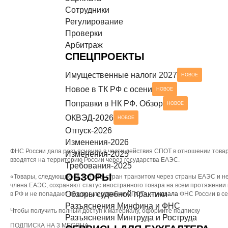
Сотрудники
Разъяснения Минтруда и Роструда
НОВОЕ
СЕРВИСЫ ДЛЯ БУХГАЛТЕРА
Регулирование
Проверки
Чек-листы
Арбитраж
СПЕЦПРОЕКТЫ
Имущественные налоги 2027
НОВОЕ
Новое в ТК РФ с осени
НОВОЕ
Поправки в НК РФ. Обзор
НОВОЕ
ОКВЭД-2026
НОВОЕ
Отпуск-2026
Изменения-2026
ФНС России дала разъяснение в части действия СПОТ в отношении товар
Изменения-2025
вводятся на территорию России через государства ЕАЭС.
Требования-2025
ОБЗОРЫ
«Товары, следующие из третьих стран транзитом через страны ЕАЭС и н
члена ЕАЭС, сохраняют статус иностранного товара на всем протяжени
Обзоры судебной практики
в РФ и не попадают под регулирование СПОТ», –
указала
ФНС России в се
Разъяснения Минфина и ФНС
Чтобы получить полный доступ к материалу, оформите подписку
Разъяснения Минтруда и Роструда
ПОДПИСКА НА 3 МЕСЯЦА