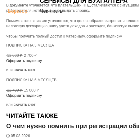
СЕРВИСЫ ДЛЯ БУХГАЛТЕРА
В документе уточняется, что плательщики НПД сталкиваются с ситуациями
работодателя, который бы мог выдать справку.
Бератор
Чек-листы
Помимо этого в письме уточняется, что целесообразно закрепить положен
налоговую декларацию, книгу учета доходов и расходов, банковскую выпи
Чтобы получить полный доступ к материалу, оформите подписку
ПОДПИСКА НА 3 МЕСЯЦА
12 000 ₽
2 700 ₽
Оформить подписку
или
скачать счет
ПОДПИСКА НА 6 МЕСЯЦЕВ
22 400 ₽
15 000 ₽
Оформить подписку
или
скачать счет
ЧИТАЙТЕ ТАКЖЕ
О чем нужно помнить при регистрации о
05.08.2026