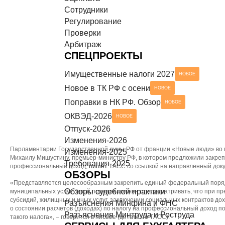
Сотрудники
Разъяснения Минтруда и Роструда
НОВОЕ
СЕРВИСЫ ДЛЯ БУХГАЛТЕРА
Регулирование
Проверки
Чек-листы
Арбитраж
СПЕЦПРОЕКТЫ
Имущественные налоги 2027
НОВОЕ
Новое в ТК РФ с осени
НОВОЕ
Поправки в НК РФ. Обзор
НОВОЕ
ОКВЭД-2026
НОВОЕ
Отпуск-2026
Изменения-2026
Парламентарии Государственной думы РФ от франции «Новые люди» во г
Изменения-2025
Михаилу Мишустину, премьер-министру РФ, в котором предложили закре
Требования-2025
профессиональный доход,
пишет
ТАСС со ссылкой на направленный доку
ОБЗОРЫ
«Представляется целесообразным закрепить единый федеральный поряд
Обзоры судебной практики
муниципальных услуг. Такой порядок должен предусматривать, что при п
субсидий, жилищных и иных услуг, заключении социальных контрактов до
Разъяснения Минфина и ФНС
о состоянии расчетов (доходах) по налогу на профессиональный доход 
Разъяснения Минтруда и Роструда
такого налога», – говорится в письме (цитата по ТАСС).