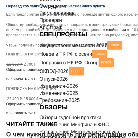
Сотрудники
Разъяснения Минтруда и Роструда
Переезд компании внутри одного населенного пункта
НОВОЕ
СЕРВИСЫ ДЛЯ БУХГАЛТЕРА
Регулирование
Если предприятие принимает решение о переезде внутри одного населен
Проверки
Чек-листы
Обществу необходимо заполнить и направить в регистрирующий орган з
Арбитраж
по Кемеровской области – Кузбассу в Информационном
сообщении
от 10.
СПЕЦПРОЕКТЫ
проставляется значение 2), лист Б (с заполнением только раздела 2), лис
Имущественные налоги 2027
Чтобы получить полный доступ к материалу, оформите подписку
НОВОЕ
Новое в ТК РФ с осени
ПОДПИСКА НА 3 МЕСЯЦА
НОВОЕ
Поправки в НК РФ. Обзор
НОВОЕ
12 000 ₽
2 700 ₽
Оформить подписку
ОКВЭД-2026
НОВОЕ
или
скачать счет
Отпуск-2026
Изменения-2026
ПОДПИСКА НА 6 МЕСЯЦЕВ
Изменения-2025
22 400 ₽
15 000 ₽
Требования-2025
Оформить подписку
ОБЗОРЫ
или
скачать счет
Обзоры судебной практики
ЧИТАЙТЕ ТАКЖЕ
Разъяснения Минфина и ФНС
Разъяснения Минтруда и Роструда
О чем нужно помнить при регистрации о