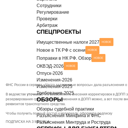
Сотрудники
Разъяснения Минтруда и Роструда
НОВОЕ
СЕРВИСЫ ДЛЯ БУХГАЛТЕРА
Регулирование
Проверки
Чек-листы
Арбитраж
СПЕЦПРОЕКТЫ
Имущественные налоги 2027
НОВОЕ
Новое в ТК РФ с осени
НОВОЕ
Поправки в НК РФ. Обзор
НОВОЕ
ОКВЭД-2026
НОВОЕ
Отпуск-2026
Изменения-2026
ФНС России в сервисе «Часто задаваемые вопросы» дала разъяснения о 
Изменения-2025
Требования-2025
В ведомстве
уточнили
, что возможность внесения корректировок в ДОПП з
ОБЗОРЫ
резервирования средств внести изменения в ДОПП можно, а вот после вн
реквизитов транспортного средства.
Обзоры судебной практики
Чтобы получить полный доступ к материалу, оформите подписку
Разъяснения Минфина и ФНС
ПОДПИСКА НА 3 МЕСЯЦА
Разъяснения Минтруда и Роструда