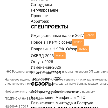
Сотрудники
Разъяснения Минтруда и Роструда
НОВОЕ
СЕРВИСЫ ДЛЯ БУХГАЛТЕРА
Регулирование
Проверки
Чек-листы
Арбитраж
СПЕЦПРОЕКТЫ
Имущественные налоги 2027
НОВОЕ
Новое в ТК РФ с осени
НОВОЕ
Поправки в НК РФ. Обзор
НОВОЕ
ОКВЭД-2026
НОВОЕ
Отпуск-2026
Изменения-2026
ФНС России ответила на вопрос: может ли компания внести ОП одним плат
Изменения-2025
Требования-2025
Налоговое ведомство дало
разъяснения
в сервисе «Часто задаваемые во
ОБЗОРЫ
отметили, что излишне уплаченные средства могут быть возвращены на е
Чтобы получить полный доступ к материалу, оформите подписку
Обзоры судебной практики
Разъяснения Минфина и ФНС
ПОДПИСКА НА 3 МЕСЯЦА
Разъяснения Минтруда и Роструда
12 000 ₽
2 700 ₽