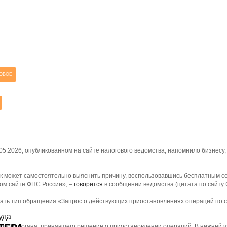
ОВОЕ
.2026, опубликованном на сайте налогового ведомства, напомнило бизнесу, 
ик может самостоятельно выяснить причину, воспользовавшись бесплатным 
ом сайте ФНС России», –
говорится
в сообщении ведомства (цитата по сайту 
ать тип обращения «Запрос о действующих приостановлениях операций по сч
уда
ового органа, принявшего решение о приостановлении операций. В нижней ч