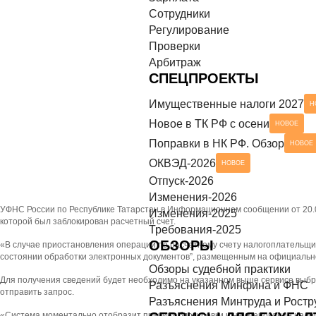
Сотрудники
азъяснения Минтруда и Роструда
НОВОЕ
СЕРВИСЫ ДЛЯ БУХГАЛТЕРА
Регулирование
Проверки
ек-листы
Арбитраж
СПЕЦПРОЕКТЫ
Имущественные налоги 2027
Н
Новое в ТК РФ с осени
НОВОЕ
Поправки в НК РФ. Обзор
НОВОЕ
ОКВЭД-2026
НОВОЕ
Отпуск-2026
Изменения-2026
УФНС России по Республике Татарстан в Информационном сообщении от 20.05
Изменения-2025
которой был заблокирован расчетный счет.
Требования-2025
ОБЗОРЫ
«В случае приостановления операций по расчетному счету налогоплательщ
состоянии обработки электронных документов”, размещенным на официальн
Обзоры судебной практики
Для получения сведений будет необходимо на указанном выше сервисе выбр
Разъяснения Минфина и ФНС
отправить запрос.
Разъяснения Минтруда и Ростр
«Система моментально отобразит причину блокировки и наименование налог