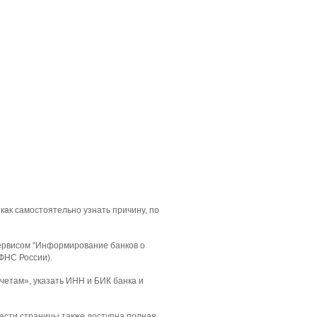
как самостоятельно узнать причину, по
сервисом “Информирование банков о
ФНС России).
етам», указать ИНН и БИК банка и
асти страницы также доступна полная