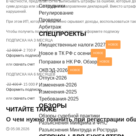
В частности, предлагается не выписывать штрафы за ошибки, которые 
Сотрудники
Разъяснения Минтруда и Роструда
НОВОЕ
сумм дохода или за опоздание в направлении деклараций. Вместо штраф
нарушений.
СЕРВИСЫ ДЛЯ БУХГАЛТЕРА
Регулирование
Проверки
При этом ИП, которые умышленно скрывают доходы, воспользоваться так
Чек-листы
Арбитраж
Чтобы получить полный доступ к материалу, оформите подписку
СПЕЦПРОЕКТЫ
ПОДПИСКА НА 3 МЕСЯЦА
Имущественные налоги 2027
НОВОЕ
12 000 ₽
2 700 ₽
Новое в ТК РФ с осени
НОВОЕ
Оформить подписку
Поправки в НК РФ. Обзор
НОВОЕ
или
скачать счет
ОКВЭД-2026
НОВОЕ
ПОДПИСКА НА 6 МЕСЯЦЕВ
Отпуск-2026
22 400 ₽
15 000 ₽
Изменения-2026
Оформить подписку
Изменения-2025
или
скачать счет
Требования-2025
ОБЗОРЫ
ЧИТАЙТЕ ТАКЖЕ
Обзоры судебной практики
О чем нужно помнить при регистрации о
Разъяснения Минфина и ФНС
05.08.2026
Разъяснения Минтруда и Роструда