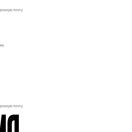
ронную почту.
ию.
ронную почту.