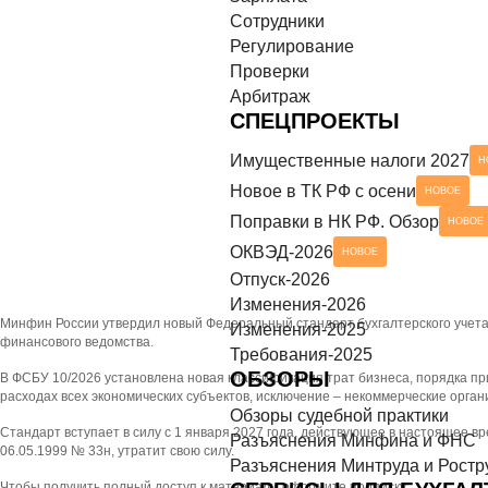
Сотрудники
азъяснения Минтруда и Роструда
НОВОЕ
СЕРВИСЫ ДЛЯ БУХГАЛТЕРА
Регулирование
Проверки
ек-листы
Арбитраж
СПЕЦПРОЕКТЫ
Имущественные налоги 2027
Н
Новое в ТК РФ с осени
НОВОЕ
Поправки в НК РФ. Обзор
НОВОЕ
ОКВЭД-2026
НОВОЕ
Отпуск-2026
Изменения-2026
Минфин России утвердил новый Федеральный стандарт бухгалтерского учета
Изменения-2025
финансового ведомства.
Требования-2025
ОБЗОРЫ
В ФСБУ 10/2026 установлена новая классификация трат бизнеса, порядка пр
расходах всех экономических субъектов, исключение – некоммерческие орган
Обзоры судебной практики
Стандарт вступает в силу с 1 января 2027 года, действующее в настоящее 
Разъяснения Минфина и ФНС
06.05.1999 № 33н, утратит свою силу.
Разъяснения Минтруда и Ростр
Чтобы получить полный доступ к материалу, оформите подписку