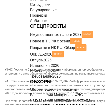
Сотрудники
Разъяснения Минтруда и Роструда
НОВОЕ
СЕРВИСЫ ДЛЯ БУХГАЛТЕРА
Регулирование
Проверки
Чек-листы
Арбитраж
СПЕЦПРОЕКТЫ
Имущественные налоги 2027
НОВОЕ
Новое в ТК РФ с осени
НОВОЕ
Поправки в НК РФ. Обзор
НОВОЕ
ОКВЭД-2026
НОВОЕ
Отпуск-2026
Изменения-2026
УФНС России по Ставропольскому краю в Информационном сообщении от 2
Изменения-2025
вступлении в силу обновленной формы декларации по косвенным налогам
Требования-2025
ОБЗОРЫ
«ФНС России в письме от 22.06.2026 № СД-36-3/5284@ разъяснила вопро
государств – членов Евразийского экономического союза в связи с утверж
Обзоры судебной практики
налогоплательщики должны применять новую форму и формат, утвержденн
2026 года, поскольку приказ вступает в силу с 31.07.2026», – отмечается
Разъяснения Минфина и ФНС
Разъяснения Минтруда и Роструда
При этом Налоговая служба рекомендует направлять отчет за июнь текущ