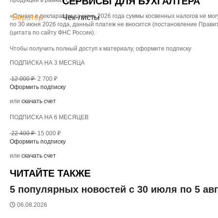
СЕРВИСЫ ДЛЯ БУХГАЛТЕРА
продукции в рамках СПОТ.
«Однако в декларации за июнь 2026 года суммы косвенных налогов не мог
Бератор
Чек-листы
по 30 июня 2026 года, данный платеж не вносится (постановление Прави
(цитата по сайту ФНС России).
Чтобы получить полный доступ к материалу, оформите подписку
ПОДПИСКА НА 3 МЕСЯЦА
12 000 ₽
2 700 ₽
Оформить подписку
или
скачать счет
ПОДПИСКА НА 6 МЕСЯЦЕВ
22 400 ₽
15 000 ₽
Оформить подписку
или
скачать счет
ЧИТАЙТЕ ТАКЖЕ
5 популярных новостей с 30 июля по 5 ав
06.08.2026