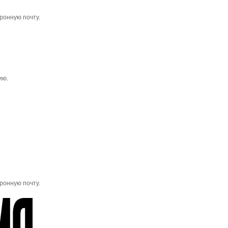
ронную почту.
ию.
ронную почту.