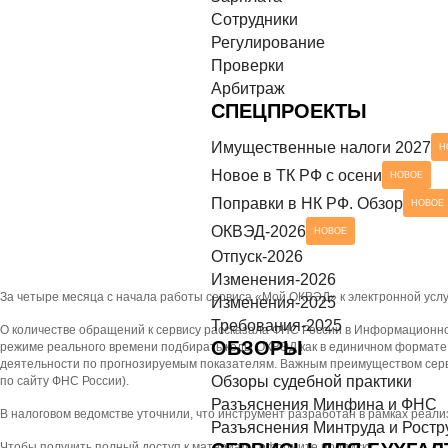
Сотрудники
азъяснения Минтруда и Роструда
НОВОЕ
СЕРВИСЫ ДЛЯ БУХГАЛТЕРА
Регулирование
Проверки
ек-листы
Арбитраж
СПЕЦПРОЕКТЫ
Имущественные налоги 2027
Н
Новое в ТК РФ с осени
НОВОЕ
Поправки в НК РФ. Обзор
НОВОЕ
ОКВЭД-2026
НОВОЕ
Отпуск-2026
Изменения-2026
За четыре месяца с начала работы сервиса «Мой ОКВЭД» к электронной услуг
Изменения-2025
Требования-2025
О количестве обращений к сервису рассказала ФНС России в Информационном
ОБЗОРЫ
режиме реального времени подбирать коды ОКВЭД как в единичном формате, 
деятельности по прогнозируемым показателям. Важным преимуществом серв
Обзоры судебной практики
по сайту ФНС России).
Разъяснения Минфина и ФНС
В налоговом ведомстве уточнили, что инструмент разработан в рамках реа
Разъяснения Минтруда и Ростр
Чтобы получить полный доступ к материалу, оформите подписку