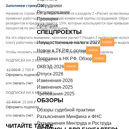
Сотрудники
Разъяснения Минтруда и Роструда
Заполняем строку 100
НОВОЕ
СЕРВИСЫ ДЛЯ БУХГАЛТЕРА
Регулирование
Начнем со строки 100, которая относится к разделу 2 «Расчет исчисленны
применил работодатель к доходам конкретной группы сотрудников. Обрат
Проверки
Чек-листы
резидентов в пределах лимита; 15%, которые используются при превышен
Арбитраж
процентов по ипотечным облигациям.
СПЕЦПРОЕКТЫ
На что обратить внимание, заполняя расчет? Раздел 2 необходимо исполь
Имущественные налоги 2027
плату работнику по ставке 13% и одновременно в этом же периоде выдал
НОВОЕ
Новое в ТК РФ с осени
НОВОЕ
Чтобы получить полный доступ к материалу, оформите подписку
Поправки в НК РФ. Обзор
НОВОЕ
ПОДПИСКА НА 3 МЕСЯЦА
ОКВЭД-2026
НОВОЕ
12 000 ₽
2 700 ₽
Отпуск-2026
Оформить подписку
Изменения-2026
или
скачать счет
Изменения-2025
ПОДПИСКА НА 6 МЕСЯЦЕВ
Требования-2025
ОБЗОРЫ
22 400 ₽
15 000 ₽
Оформить подписку
Обзоры судебной практики
или
скачать счет
Разъяснения Минфина и ФНС
Разъяснения Минтруда и Роструда
ЧИТАЙТЕ ТАКЖЕ