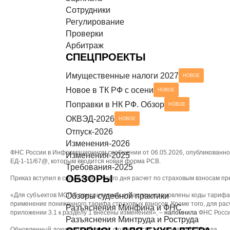
Сотрудники
Разъяснения Минтруда и Роструда
НОВОЕ
СЕРВИСЫ ДЛЯ БУХГАЛТЕРА
Регулирование
Проверки
Чек-листы
Арбитраж
СПЕЦПРОЕКТЫ
Имущественные налоги 2027
НОВОЕ
Новое в ТК РФ с осени
НОВОЕ
Поправки в НК РФ. Обзор
НОВОЕ
ОКВЭД-2026
НОВОЕ
Отпуск-2026
Изменения-2026
ФНС России в Информационном сообщении от 06.05.2026, опубликованном
Изменения-2025
ЕД-1-11/67@, которым вводится новая форма РСВ.
Требования-2025
ОБЗОРЫ
Приказ вступил в силу 6 мая. С этого дня расчет по страховым взносам п
«Для субъектов МСП в приоритетных отраслях установлены коды тарифа 
Обзоры судебной практики
применение пониженного тарифа страховых взносов. Кроме того, для ра
Разъяснения Минфина и ФНС
приложении 3.1 к разделу 1 внесены изменения», –
напомнила
ФНС России
Разъяснения Минтруда и Роструда
Обновленный документ действует с отчетности за I квартал 2026 года.