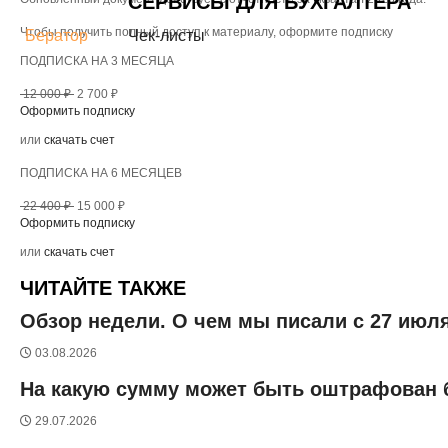
СЕРВИСЫ ДЛЯ БУХГАЛТЕРА
Чтобы получить полный доступ к материалу, оформите подписку
Бератор
Чек-листы
ПОДПИСКА НА 3 МЕСЯЦА
12 000 ₽
2 700 ₽
Оформить подписку
или
скачать счет
ПОДПИСКА НА 6 МЕСЯЦЕВ
22 400 ₽
15 000 ₽
Оформить подписку
или
скачать счет
ЧИТАЙТЕ ТАКЖЕ
Обзор недели. О чем мы писали с 27 июля
03.08.2026
На какую сумму может быть оштрафован б
29.07.2026