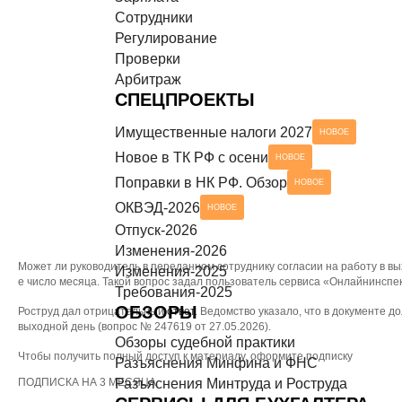
Сотрудники
Разъяснения Минтруда и Роструда
НОВОЕ
СЕРВИСЫ ДЛЯ БУХГАЛТЕРА
Регулирование
Проверки
Чек-листы
Арбитраж
СПЕЦПРОЕКТЫ
Имущественные налоги 2027
НОВОЕ
Новое в ТК РФ с осени
НОВОЕ
Поправки в НК РФ. Обзор
НОВОЕ
ОКВЭД-2026
НОВОЕ
Отпуск-2026
Изменения-2026
Может ли руководитель в переданном сотруднику согласии на работу в вы
Изменения-2025
е число месяца. Такой вопрос задал пользователь сервиса «Онлайнинспе
Требования-2025
ОБЗОРЫ
Роструд дал отрицательный
ответ
. Ведомство указало, что в документе д
выходной день (вопрос № 247619 от 27.05.2026).
Обзоры судебной практики
Чтобы получить полный доступ к материалу, оформите подписку
Разъяснения Минфина и ФНС
ПОДПИСКА НА 3 МЕСЯЦА
Разъяснения Минтруда и Роструда