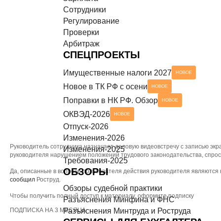
Сотрудники
Разъяснения Минтруда и Роструда
НОВОЕ
СЕРВИСЫ ДЛЯ БУХГАЛТЕРА
Регулирование
Проверки
Чек-листы
Арбитраж
СПЕЦПРОЕКТЫ
Имущественные налоги 2027
НОВОЕ
Новое в ТК РФ с осени
НОВОЕ
Поправки в НК РФ. Обзор
НОВОЕ
ОКВЭД-2026
НОВОЕ
Отпуск-2026
Изменения-2026
Руководитель сотрудника назначает деловую видеовстречу с записью экра
Изменения-2025
руководителя нарушением положений трудового законодательства, спрос
Требования-2025
ОБЗОРЫ
Да, описанные в вопросе пользователя действия руководителя являются 
сообщил
Роструд.
Обзоры судебной практики
Чтобы получить полный доступ к материалу, оформите подписку
Разъяснения Минфина и ФНС
ПОДПИСКА НА 3 МЕСЯЦА
Разъяснения Минтруда и Роструда