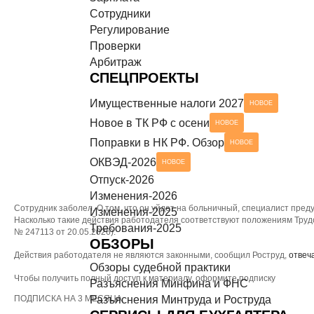
Сотрудники
Разъяснения Минтруда и Роструда
НОВОЕ
СЕРВИСЫ ДЛЯ БУХГАЛТЕРА
Регулирование
Проверки
Чек-листы
Арбитраж
СПЕЦПРОЕКТЫ
Имущественные налоги 2027
НОВОЕ
Новое в ТК РФ с осени
НОВОЕ
Поправки в НК РФ. Обзор
НОВОЕ
ОКВЭД-2026
НОВОЕ
Отпуск-2026
Изменения-2026
Сотрудник заболел. О том, что он уйдет на больничный, специалист пре
Изменения-2025
Насколько такие действия работодателя соответствуют положениям Труд
Требования-2025
№ 247113 от 20.05.2026).
ОБЗОРЫ
Действия работодателя не являются законными, сообщил Роструд,
отвеч
Обзоры судебной практики
Чтобы получить полный доступ к материалу, оформите подписку
Разъяснения Минфина и ФНС
ПОДПИСКА НА 3 МЕСЯЦА
Разъяснения Минтруда и Роструда