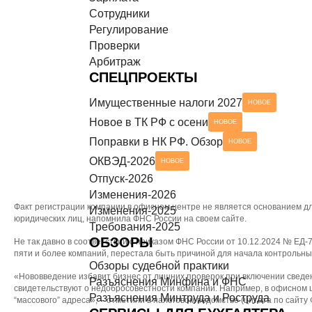
Сотрудники
Разъяснения Минтруда и Роструда
НОВОЕ
СЕРВИСЫ ДЛЯ БУХГАЛТЕРА
Регулирование
Проверки
Чек-листы
Арбитраж
СПЕЦПРОЕКТЫ
Имущественные налоги 2027
НОВОЕ
Новое в ТК РФ с осени
НОВОЕ
Поправки в НК РФ. Обзор
НОВОЕ
ОКВЭД-2026
НОВОЕ
Отпуск-2026
Изменения-2026
Факт регистрации компании в офисном центре не является основанием дл
Изменения-2025
юридических лиц, напомнила ФНС России на своем сайте.
Требования-2025
ОБЗОРЫ
Не так давно в соответствии с приказом ФНС России от 10.12.2024 № ЕД
пяти и более компаний, перестала быть причиной для начала контрольн
Обзоры судебной практики
«Нововведение избавит бизнес от лишних проверок при включении сведен
Разъяснения Минфина и ФНС
свидетельствуют о недобросовестности компании. Например, в офисном ц
Разъяснения Минтруда и Роструда
“массового” адреса», – отметили в налоговом ведомстве (цитата по сайту