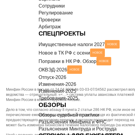
Сотрудники
Разъяснения Минтруда и Роструда
НОВОЕ
СЕРВИСЫ ДЛЯ БУХГАЛТЕРА
Регулирование
Проверки
Чек-листы
Арбитраж
СПЕЦПРОЕКТЫ
Имущественные налоги 2027
НОВОЕ
Новое в ТК РФ с осени
НОВОЕ
Поправки в НК РФ. Обзор
НОВОЕ
ОКВЭД-2026
НОВОЕ
Отпуск-2026
Изменения-2026
Минфин России в письме от 24.04.2026 № 03-03-07/34562 рассмотрел воп
Изменения-2025
ведомства — отрицательный. «<…> система уплаты авансовых платежей 
Требования-2025
Минфин России в комментируемом письме.
ОБЗОРЫ
Дело в том, что согласно абзацу 8 пункта 2 статьи 286 НК РФ, если иное 
Обзоры судебной практики
перечисление ежемесячных авансовых платежей исходя из фактической п
предшествующего налоговому периоду, в котором происходит переход на
Разъяснения Минфина и ФНС
может быть изменена бизнесом в течение налогового периода (за исключ
Разъяснения Минтруда и Роструда