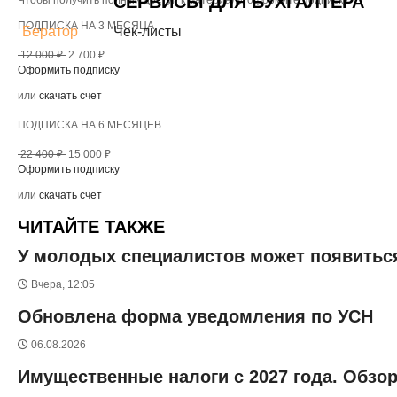
СЕРВИСЫ ДЛЯ БУХГАЛТЕРА
Чтобы получить полный доступ к материалу, оформите подписку
ПОДПИСКА НА 3 МЕСЯЦА
Бератор
Чек-листы
12 000 ₽
2 700 ₽
Оформить подписку
или
скачать счет
ПОДПИСКА НА 6 МЕСЯЦЕВ
22 400 ₽
15 000 ₽
Оформить подписку
или
скачать счет
ЧИТАЙТЕ ТАКЖЕ
У молодых специалистов может появитьс
Вчера, 12:05
Обновлена форма уведомления по УСН
06.08.2026
Имущественные налоги с 2027 года. Обзо