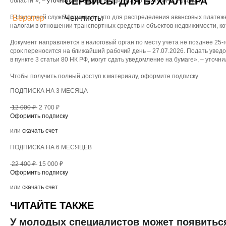
СЕРВИСЫ ДЛЯ БУХГАЛТЕРА
области”», –
уточнили
в ведомстве (цитата по сайту ФНС России).
В Налоговой службе отметили, что для распределения авансовых плате
Бератор
Чек-листы
налогам в отношении транспортных средств и объектов недвижимости, к
Документ направляется в налоговый орган по месту учета не позднее 25-
срок переносится на ближайший рабочий день – 27.07.2026. Подать увед
в пункте 3 статьи 80 НК РФ, могут сдать уведомление на бумаге», – уточн
Чтобы получить полный доступ к материалу, оформите подписку
ПОДПИСКА НА 3 МЕСЯЦА
12 000 ₽
2 700 ₽
Оформить подписку
или
скачать счет
ПОДПИСКА НА 6 МЕСЯЦЕВ
22 400 ₽
15 000 ₽
Оформить подписку
или
скачать счет
ЧИТАЙТЕ ТАКЖЕ
У молодых специалистов может появитьс