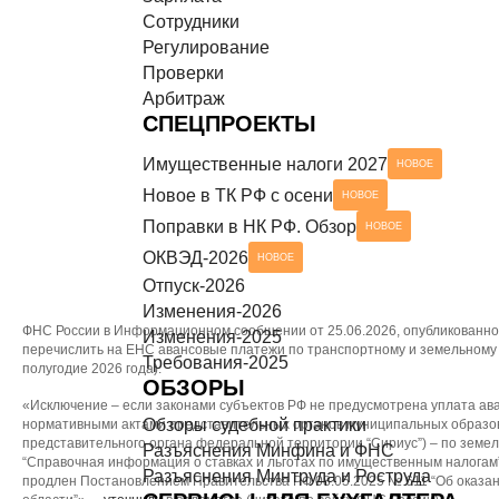
Сотрудники
Разъяснения Минтруда и Роструда
НОВОЕ
СЕРВИСЫ ДЛЯ БУХГАЛТЕРА
Регулирование
Проверки
Чек-листы
Арбитраж
СПЕЦПРОЕКТЫ
Имущественные налоги 2027
НОВОЕ
Новое в ТК РФ с осени
НОВОЕ
Поправки в НК РФ. Обзор
НОВОЕ
ОКВЭД-2026
НОВОЕ
Отпуск-2026
Изменения-2026
ФНС России в Информационном сообщении от 25.06.2026, опубликованном
Изменения-2025
перечислить на ЕНС авансовые платежи по транспортному и земельному на
Требования-2025
полугодие 2026 года).
ОБЗОРЫ
«Исключение – если законами субъектов РФ не предусмотрена уплата ава
Обзоры судебной практики
нормативными актами представительных органов муниципальных образов
представительного органа федеральной территории “Сириус”) – по земел
Разъяснения Минфина и ФНС
“Справочная информация о ставках и льготах по имущественным налогам
Разъяснения Минтруда и Роструда
продлен Постановлением Правительства РФ 08.05.2025 № 611 “Об оказа