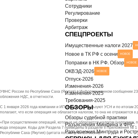
Сотрудники
азъяснения Минтруда и Роструда
НОВОЕ
СЕРВИСЫ ДЛЯ БУХГАЛТЕРА
Регулирование
Проверки
ек-листы
Арбитраж
СПЕЦПРОЕКТЫ
Имущественные налоги 2027
Н
Новое в ТК РФ с осени
НОВОЕ
Поправки в НК РФ. Обзор
НОВОЕ
ОКВЭД-2026
НОВОЕ
Отпуск-2026
Изменения-2026
УФНС России по Республике Саха (Якутия) в Информационном сообщении 23.
Изменения-2025
обложения НДС, в отчетности.
Требования-2025
ОБЗОРЫ
С 1 января 2026 года компании и ИП, которые используют УСН и по итогам 
полагают, что если операция не облагается налогом, то она не отражается в
Обзоры судебной практики
«При осуществлении операций, которые не облагаются налогом (например, п
Разъяснения Минфина и ФНС
кода операции. Коды для Раздела 7 приведены в разделе II Приложения № 1
Разъяснения Минтруда и Ростр
Республике Саха (Якутия) (цитата по сайту ФНС России).