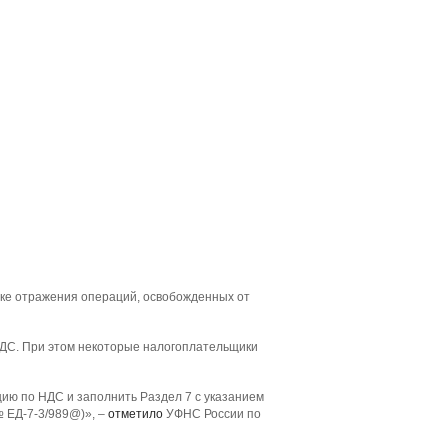
дке отражения операций, освобожденных от
 НДС. При этом некоторые налогоплательщики
цию по НДС и заполнить Раздел 7 с указанием
№ ЕД-7-3/989@)», –
отметило
УФНС России по