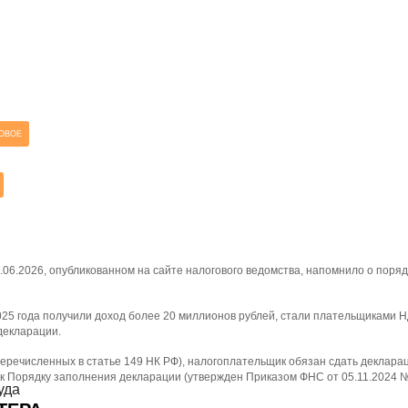
ОВОЕ
06.2026, опубликованном на сайте налогового ведомства, напомнило о поря
2025 года получили доход более 20 миллионов рублей, стали плательщиками
 декларации.
еречисленных в статье 149 НК РФ), налогоплательщик обязан сдать деклара
 к Порядку заполнения декларации (утвержден Приказом ФНС от 05.11.2024 
уда