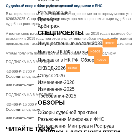
Сотрудники
Разъяснения Минтруда и Роструда
Судебный спор о зачете безнадежной недоимки с ЕНС
НОВОЕ
СЕРВИСЫ ДЛЯ БУХГАЛТЕРА
Регулирование
В материале рассмотрим недавний спор, решение по которому можно узна
62663/2025. Спор длился более полутора лет и прошел четыре судебных
Проверки
Чек-листы
судебных расходов.
Арбитраж
СПЕЦПРОЕКТЫ
А возник спор из-за недоимки по НДС за I квартал 2019 года в размере 
взыскании в 2019 году, при этом инспекторы не обратились в арбитражный
Имущественные налоги 2027
производство также не возбуждалось. В октябре 2021 года пресекательный
НОВОЕ
Новое в ТК РФ с осени
НОВОЕ
Чтобы получить полный доступ к материалу, оформите подписку
Поправки в НК РФ. Обзор
НОВОЕ
ПОДПИСКА НА 3 МЕСЯЦА
ОКВЭД-2026
НОВОЕ
12 000 ₽
2 700 ₽
Отпуск-2026
Оформить подписку
Изменения-2026
или
скачать счет
Изменения-2025
ПОДПИСКА НА 6 МЕСЯЦЕВ
Требования-2025
ОБЗОРЫ
22 400 ₽
15 000 ₽
Оформить подписку
Обзоры судебной практики
или
скачать счет
Разъяснения Минфина и ФНС
Разъяснения Минтруда и Роструда
ЧИТАЙТЕ ТАКЖЕ